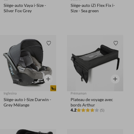
Siège-auto Vaya i-Size -
Siège-auto iZi Flex Fix i-
Silver Fox Grey
Size - Sea green
Liste de souhaits
Liste de 
Aperçu rapide
Aperçu rapi
Inglesina
Prémaman
Siège-auto i-Size Darwin -
Plateau de voyage avec
Grey Mélange
bords Arthur
4.2
(5)