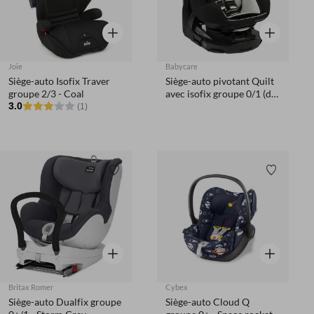
Aperçu rapide
Aperçu rapi
Joie
Babycare
Siège-auto Isofix Traver
Siège-auto pivotant Quilt
groupe 2/3 - Coal
avec isofix groupe 0/1 (de
3.0
0 à 18 kg) - Classic
(1)
Liste de souhaits
Liste de 
Aperçu rapide
Aperçu rapi
Britax Romer
Cybex
Siège-auto Dualfix groupe
Siège-auto Cloud Q