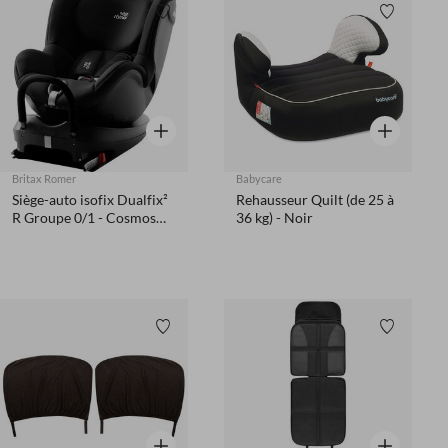
Liste de souhaits
Liste de 
Aperçu rapide
Aperçu rapi
Britax Romer
Babycare
Siège-auto isofix Dualfix²
Rehausseur Quilt (de 25 à
R Groupe 0/1 - Cosmos
36 kg) - Noir
black
Liste de souhaits
Liste de 
Aperçu rapide
Aperçu rapi