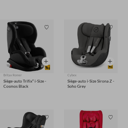
Liste de souhaits
Liste de 
Aperçu rapide
Aperçu rapi
Britax Romer
Cybex
Siège-auto Trifix² i-Size -
Siège-auto i-Size Sirona Z -
Cosmos Black
Soho Grey
Liste de souhaits
Liste de 