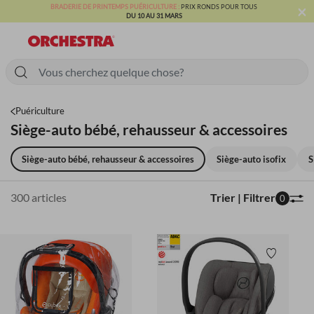
×
BRADERIE DE PRINTEMPS PUÉRICULTURE :
PRIX RONDS POUR TOUS
DU 10 AU 31 MARS
Puériculture
Siège-auto bébé, rehausseur & accessoires
Siège-auto bébé, rehausseur & accessoires
Siège-auto isofix
S
300 articles
Trier | Filtrer
0
Liste de 