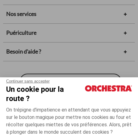
Nos services
Puériculture
Besoin d'aide ?
Carte cadeau
Continuer sans accepter
Un cookie pour la
route ?
Conditions générales de vente
On trépigne d'impatience en attendant que vous appuyiez
Mentions légales
sur le bouton magique pour mettre nos cookies au four et
*Conditions des offres en cours
récolter quelques miettes de vos préférences. Alors, prêt
Gestion des cookies
à plonger dans le monde succulent des cookies ?