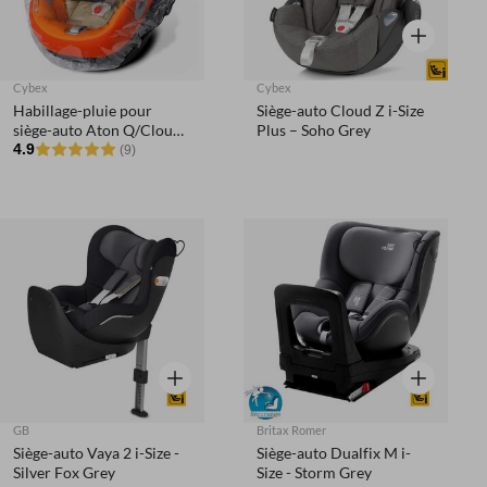
Aperçu rapi
Cybex
Cybex
Habillage-pluie pour
Siège-auto Cloud Z i-Size
siège-auto Aton Q/Cloud
Plus – Soho Grey
Q
4.9
(9)
Liste de souhaits
Liste de 
Aperçu rapide
Aperçu rapi
GB
Britax Romer
Siège-auto Vaya 2 i-Size -
Siège-auto Dualfix M i-
Silver Fox Grey
Size - Storm Grey