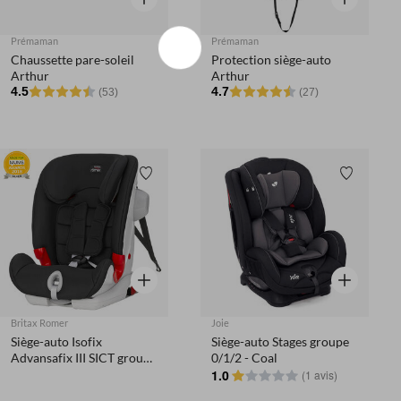
Prémaman
Prémaman
Chaussette pare-soleil
Protection siège-auto
Arthur
Arthur
4.5
4.7
(53)
(27)
Liste de souhaits
Liste de 
Aperçu rapide
Aperçu rapi
Britax Romer
Joie
Siège-auto Isofix
Siège-auto Stages groupe
Advansafix III SICT groupe
0/1/2 - Coal
1/2/3 - Cosmos Black
1.0
(
1 avis
)