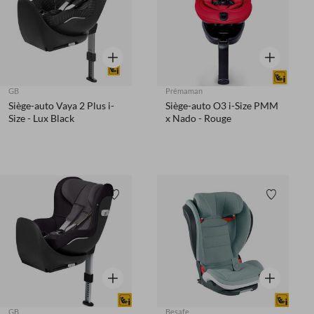
Aperçu rapide
Aperçu rapi
GB
Prémaman
Siège-auto Vaya 2 Plus i-
Siège-auto O3 i-Size PMM
Size - Lux Black
x Nado - Rouge
Liste de souhaits
Liste de 
Aperçu rapide
Aperçu rapi
GB
Besafe