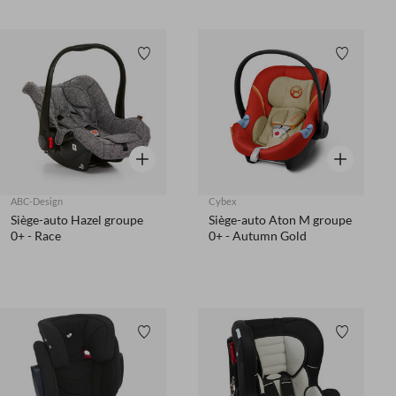
Liste de souhaits
Liste de 
Aperçu rapide
Aperçu rapi
ABC-Design
Cybex
Siège-auto Hazel groupe
Siège-auto Aton M groupe
0+ - Race
0+ - Autumn Gold
Liste de souhaits
Liste de 